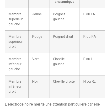
anatomique
Membre
Jaune
Poignet
L ou LA
supérieur
gauche
gauche
Membre
Rouge
Poignet droit
R ou RA
supérieur
droit
Membre
Vert
Cheville
F ou LL
inférieur
gauche
gauche
Membre
Noir
Cheville droite
N ou RL
inférieur
droit
L’électrode noire mérite une attention particulière car elle