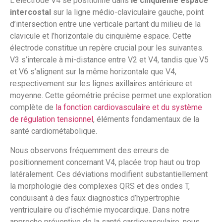
L’électrode V4 se positionne dans
le cinquième espace
intercostal
sur la ligne médio-claviculaire gauche, point
d’intersection entre une verticale partant du milieu de la
clavicule et l’horizontale du cinquième espace. Cette
électrode constitue un repère crucial pour les suivantes.
V3 s’intercale à mi-distance entre V2 et V4, tandis que V5
et V6 s’alignent sur la même horizontale que V4,
respectivement sur les lignes axillaires antérieure et
moyenne. Cette géométrie précise permet une exploration
complète de
la fonction cardiovasculaire et du système
de régulation tensionnel
, éléments fondamentaux de la
santé cardiométabolique.
Nous observons fréquemment des erreurs de
positionnement concernant V4, placée trop haut ou trop
latéralement. Ces déviations modifient substantiellement
la morphologie des complexes QRS et des ondes T,
conduisant à des faux diagnostics d’hypertrophie
ventriculaire ou d’ischémie myocardique. Dans notre
approche préventive de la santé cardiovasculaire, nous