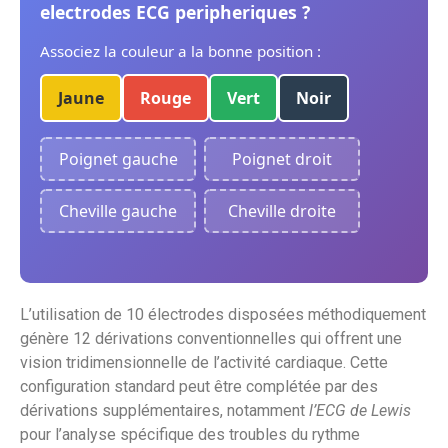
electrodes ECG peripheriques ?
Associez la couleur a la bonne position :
Jaune
Rouge
Vert
Noir
Poignet gauche
Poignet droit
Cheville gauche
Cheville droite
L’utilisation de 10 électrodes disposées méthodiquement
génère 12 dérivations conventionnelles qui offrent une
vision tridimensionnelle de l’activité cardiaque. Cette
configuration standard peut être complétée par des
dérivations supplémentaires, notamment
l’ECG de Lewis
pour l’analyse spécifique des troubles du rythme