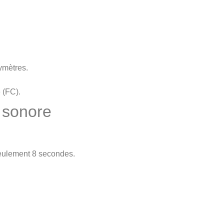
ymètres.
 (FC).
e sonore
seulement 8 secondes.