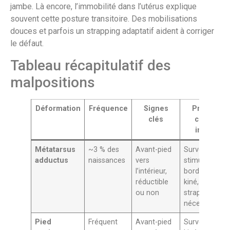
jambe. Là encore, l’immobilité dans l’utérus explique
souvent cette posture transitoire. Des mobilisations
douces et parfois un strapping adaptatif aident à corriger
le défaut.
Tableau récapitulatif des
malpositions
Déformation
Fréquence
Signes
Prise en
clés
charge
initiale
Métatarsus
~3 % des
Avant-pied
Surveillance,
adductus
naissances
vers
stimulation
l’intérieur,
bord externe,
réductible
kiné,
ou non
strapping si
nécessaire
Pied
Fréquent
Avant-pied
Surveillance,