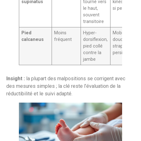
supinatus
tourné vers
kinésithérapie
le haut,
si persistant
souvent
transitoire
Pied
Moins
Hyper-
Mobilisations
calcaneus
fréquent
dorsiflexion,
douces, kiné,
pied collé
strapping si
contre la
persiste
jambe
Insight :
la plupart des malpositions se corrigent avec
des mesures simples ; la clé reste l’évaluation de la
réductibilité et le suivi adapté.