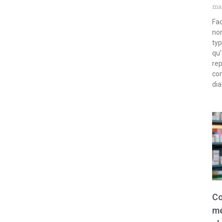
mar
Fac
nom
typ
qu’
rep
com
dia
Co
mé