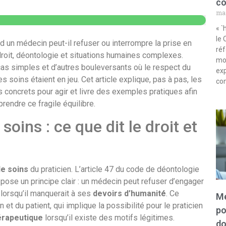
co
mar
« `
le 
d un médecin peut-il refuser ou interrompre la prise en
ré
 droit, déontologie et situations humaines complexes.
mon
s cas simples et d’autres bouleversants où le respect du
exp
des soins étaient en jeu. Cet article explique, pas à pas, les
con
 concrets pour agir et livre des exemples pratiques afin
rendre ce fragile équilibre.
soins : ce que dit le droit et
de soins
du praticien. L’article 47 du code de déontologie
 pose un principe clair : un médecin peut refuser d’engager
lorsqu’il manquerait à ses
devoirs d’humanité
. Ce
Mé
et du patient, qui implique la possibilité pour le praticien
po
érapeutique
lorsqu’il existe des motifs légitimes.
do