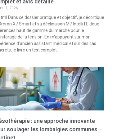
mplet et avis détaillé
s 11, 2026
html Dans ce dossier pratique et objectif, je décortique
Omron X7 Smart et sa déclinaison M7 Intelli IT, deux
férences haut de gamme du marché pour le
itorage de la tension. En m’appuyant sur mon
érience d’ancien assistant médical et sur des cas
crets, je livre un test complet
sothérapie : une approche innovante
ur soulager les lombalgies communes –
ctinet