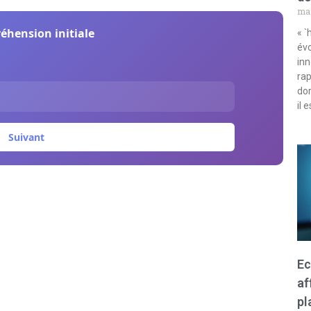
mar
réhension initiale
« `
évo
inn
rap
dor
il 
Suivant
Ec
af
pl