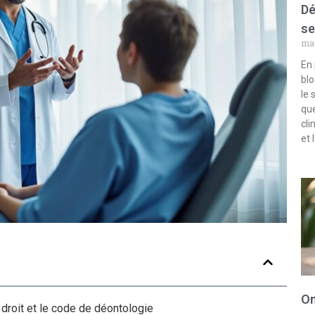
Dé
se
mar
En 
blo
le 
que
cli
et 
Om
e droit et le code de déontologie