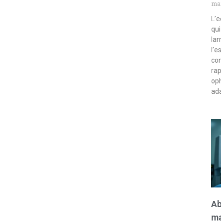
mar
L’e
qui
lar
l’e
com
rap
oph
ada
Ab
ma