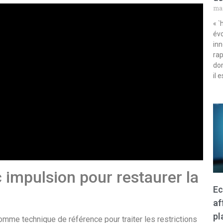
mar
« `
évo
inn
rap
dor
il 
 impulsion pour restaurer la
Ec
af
pl
mme technique de référence pour traiter les restrictions