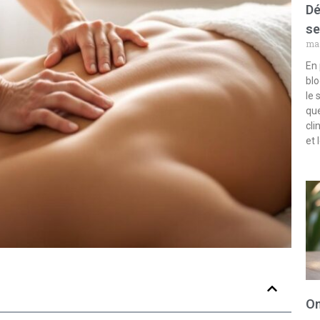
Dé
se
mar
En 
blo
le 
que
cli
et 
Om