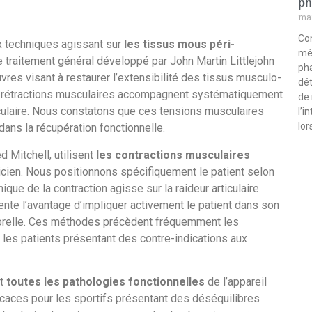
ph
mar
Co
x techniques agissant sur
les tissus mous péri-
méd
e traitement général développé par John Martin Littlejohn
pha
es visant à restaurer l’extensibilité des tissus musculo-
dét
 rétractions musculaires accompagnent systématiquement
de 
culaire. Nous constatons que ces tensions musculaires
l’i
lor
 dans la récupération fonctionnelle.
 Mitchell, utilisent
les contractions musculaires
icien. Nous positionnons spécifiquement le patient selon
ique de la contraction agisse sur la raideur articulaire
ente l’avantage d’impliquer activement le patient dans son
rporelle. Ces méthodes précèdent fréquemment les
 les patients présentant des contre-indications aux
nt
toutes les pathologies fonctionnelles
de l’appareil
ficaces pour les sportifs présentant des déséquilibres