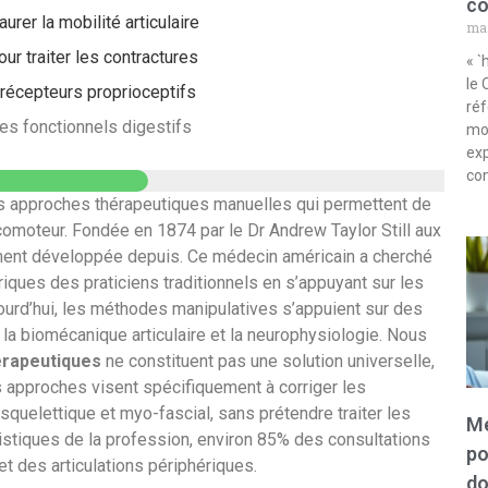
co
rer la mobilité articulaire
mar
ur traiter les contractures
« `
le 
 récepteurs proprioceptifs
ré
les fonctionnels digestifs
mon
exp
con
s approches thérapeutiques manuelles qui permettent de
locomoteur. Fondée en 1874 par le Dr Andrew Taylor Still aux
ement développée depuis. Ce médecin américain a cherché
ques des praticiens traditionnels en s’appuyant sur les
rd’hui, les méthodes manipulatives s’appuient sur des
 la biomécanique articulaire et la neurophysiologie. Nous
érapeutiques
ne constituent pas une solution universelle,
 approches visent spécifiquement à corriger les
uelettique et myo-fascial, sans prétendre traiter les
Mé
istiques de la profession, environ 85% des consultations
po
t des articulations périphériques.
do