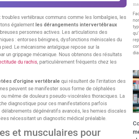
mar
Fac
ux troubles vertébraux communs comme les lombalgies, les
nom
aitons également
les dérangements intervertébraux
typ
breuses personnes actives. Les articulations des
qu’
iques : entorses bénignes, dysfonctions méniscales du
rep
com
u pied. Le mécanisme antalgique repose sur la
dia
e par un grippage mécanique. Nous obtenons des résultats
ectitude du rachis
, particulièrement fréquents chez les
etées d’origine vertébrale
qui résultent de l’irritation des
mes peuvent se manifester sous forme de céphalées
 ou même de douleurs pseudo-viscérales thoraciques. La
he diagnostique pour ces manifestations parfois
s délabrements dégénératifs avancés, les hernies discales
ires nécessitant un diagnostic médical préalable.
Co
res et musculaires pour
mé