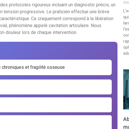
mar
des protocoles rigoureux incluant un diagnostic précis, un
L’e
n tension progressive. Le praticien effectue une brève
qui
caractéristique. Ce craquement correspond à la libération
lar
vial, phénomène appelé cavitation articulaire. Nous
l’e
on-douleur lors de chaque intervention.
com
rap
oph
ada
 chroniques et fragilité osseuse
Ab
ma