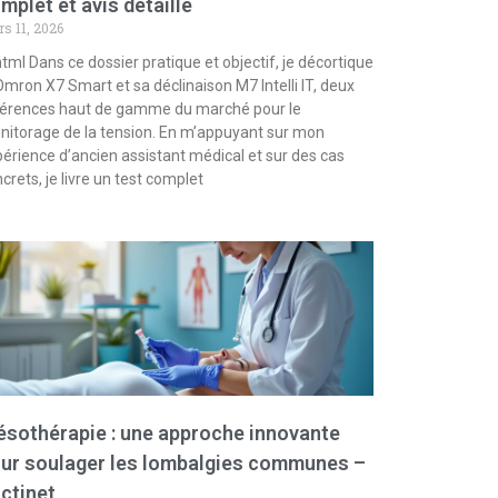
mplet et avis détaillé
s 11, 2026
html Dans ce dossier pratique et objectif, je décortique
Omron X7 Smart et sa déclinaison M7 Intelli IT, deux
férences haut de gamme du marché pour le
itorage de la tension. En m’appuyant sur mon
érience d’ancien assistant médical et sur des cas
crets, je livre un test complet
sothérapie : une approche innovante
ur soulager les lombalgies communes –
ctinet