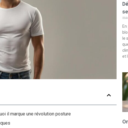
Dé
se
mar
En 
blo
le 
que
cli
et 
uoi il marque une révolution posture
Om
iques