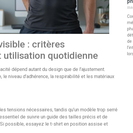
ph
mar
Co
méd
pha
dét
visible : critères
de 
l’i
 utilisation quotidienne
lor
ficacité dépend autant du design que de l’ajustement.
e, le niveau d’adhérence, la respirabilité et les matériaux
r les tensions nécessaires, tandis qu’un modèle trop serré
 essentiel de suivre un guide des tailles précis et de
. Si possible, essayez le t-shirt en position assise et