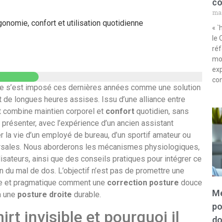
co
mar
ergonomie, confort et utilisation quotidienne
« `
le 
ré
mon
exp
con
dans une stratégie de prévention du mal de dos
sture s’est imposé ces dernières années comme une solution
 de longues heures assises. Issu d’une alliance entre
 combine maintien corporel et
confort
quotidien, sans
s présenter, avec l’expérience d’un ancien assistant
 complémentaires
la vie d’un employé de bureau, d’un sportif amateur ou
orsales. Nous aborderons les mécanismes physiologiques,
ilisateurs, ainsi que des conseils pratiques pour intégrer ce
n du mal de dos. L’objectif n’est pas de promettre une
et perspectives d’innovation mode
ire et pragmatique comment une
correction posture
douce
Mé
à une
posture droite
durable.
po
rt invisible et pourquoi il
oste
do