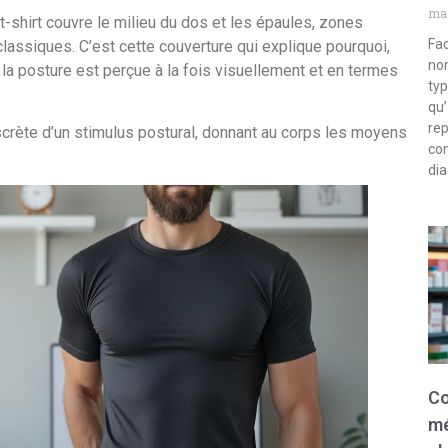
mar
e t-shirt couvre le milieu du dos et les épaules, zones
Fac
lassiques. C’est cette couverture qui explique pourquoi,
nom
 la posture est perçue à la fois visuellement et en termes
typ
qu’
rep
iscrète d’un stimulus postural, donnant au corps les moyens
com
dia
Co
mé