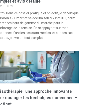
mplet et avis détaillé
s 11, 2026
html Dans ce dossier pratique et objectif, je décortique
Omron X7 Smart et sa déclinaison M7 Intelli IT, deux
férences haut de gamme du marché pour le
itorage de la tension. En m’appuyant sur mon
érience d’ancien assistant médical et sur des cas
crets, je livre un test complet
sothérapie : une approche innovante
ur soulager les lombalgies communes –
ctinet