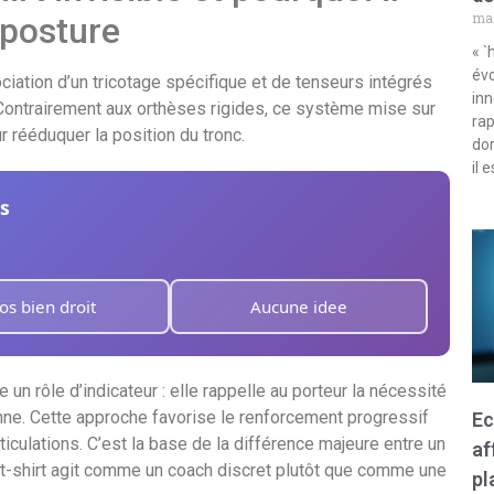
mar
 posture
« `
évo
ociation d’un tricotage spécifique et de tenseurs intégrés
inn
 Contrairement aux orthèses rigides, ce système mise sur
rap
ur rééduquer la position du tronc.
dor
il 
s
os bien droit
Aucune idee
 un rôle d’indicateur : elle rappelle au porteur la nécessité
onne. Cette approche favorise le renforcement progressif
Ec
culations. C’est la base de la différence majeure entre un
af
e t-shirt agit comme un coach discret plutôt que comme une
pl