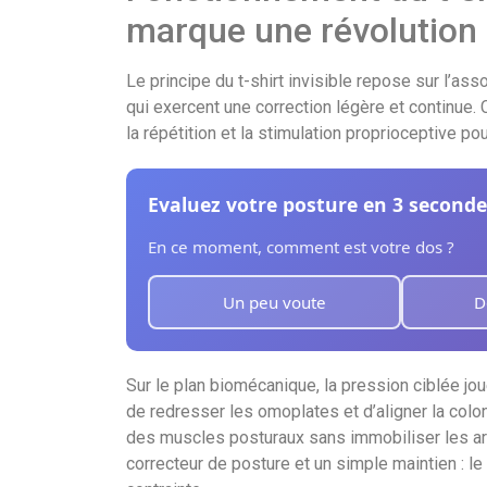
Innovation mode et perspectives
marque une révolution
Le principe du t-shirt invisible repose sur l’ass
qui exercent une correction légère et continue.
la répétition et la stimulation proprioceptive po
Evaluez votre posture en 3 seconde
En ce moment, comment est votre dos ?
Un peu voute
D
Sur le plan biomécanique, la pression ciblée joue
de redresser les omoplates et d’aligner la col
des muscles posturaux sans immobiliser les arti
correcteur de posture et un simple maintien : l