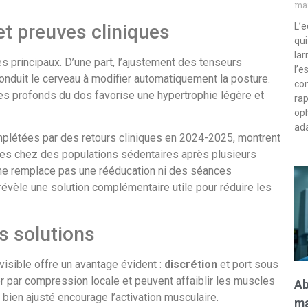
mar
L’e
et preuves cliniques
qui
lar
 principaux. D’une part, l’ajustement des tenseurs
l’e
conduit le cerveau à modifier automatiquement la posture.
com
les profonds du dos favorise une hypertrophie légère et
rap
oph
ada
létées par des retours cliniques en 2024-2025, montrent
es chez des populations sédentaires après plusieurs
 ne remplace pas une rééducation ni des séances
évèle une solution complémentaire utile pour réduire les
s solutions
nvisible offre un avantage évident :
discrétion
et port sous
r par compression locale et peuvent affaiblir les muscles
Ab
t bien ajusté encourage l’activation musculaire.
ma