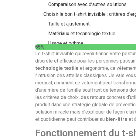
Comparaison avec d’autres solutions
Choisir le bon t-shirt invisible : critères d’
Taille et ajustement
Matériaux et technologie textile
Usage et rythme
55%
Cas pratiques, témoignages et intégration 
Le t-shirt invisible qui révolutionne votre po
discrète et efficace pour les personnes passant
Programme d’utilisation et résultats
technologie textile
et ergonomie, ce vêtement
Témoignages variés
l’intrusion des attelles classiques. Je vais vou
Précautions, cas cliniques et alternatives
médical, comment ce vêtement peut transformer 
d’une mère de famille souffrant de tensions d
Quand consulter et précautions
les critères de choix, des retours concrets d’ut
Alternatives et outils complémentaires
produit dans une stratégie globale de préventio
Conseils pratiques d’utilisation, entretien 
solution miracle mais d’expliquer de façon cla
et quotidienne peut contribuer au
bien-être
et 
Routine d’entretien
Fonctionnement du t-shi
Adoption au quotidien et ergonomie du p